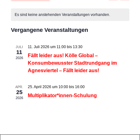
O
D
C
e
N
e
K
a
H
A
Es sind keine anstehenden Veranstaltungen vorhanden.
E
t
r
T
r
a
u
Vergangene Veranstaltungen
a
m
a
w
l
n
ä
11. Juli 2026 um 11:00
bis
13:30
JULI
n
h
11
e
s
Fällt leider aus! Kölle Global –
l
2026
Konsumbewusster Stadtrundgang im
e
s
t
n
Agnesviertel – Fällt leider aus!
n
a
.
t
d
25. April 2026 um 10:00
bis
16:00
APR.
l
25
a
e
Multiplikator*innen-Schulung
2026
t
l
r
u
t
v
n
u
o
g