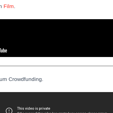
um
Film
.
zum Crowdfunding.