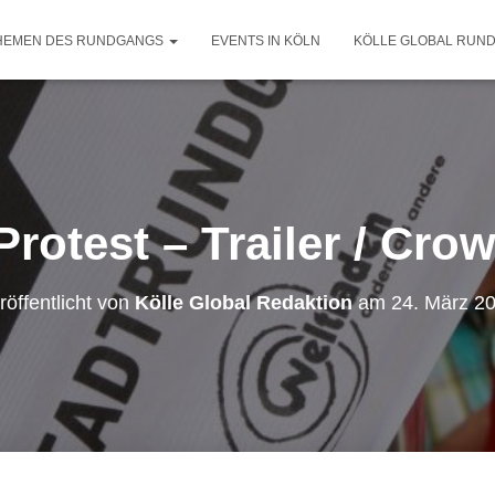
HEMEN DES RUNDGANGS
EVENTS IN KÖLN
KÖLLE GLOBAL RUN
Protest – Trailer / Cr
röffentlicht von
Kölle Global Redaktion
am
24. März 2